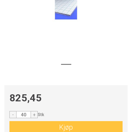
825,45
-
+
Stk
Kjøp