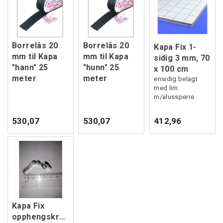
Borrelås 20
Borrelås 20
Kapa Fix 1-
mm til Kapa
mm til Kapa
sidig 3 mm, 70
"hann" 25
"hunn" 25
x 100 cm
meter
meter
ensidig belagt
med lim
m/alussperre
530,07
530,07
412,96
Kapa Fix
opphengskroker