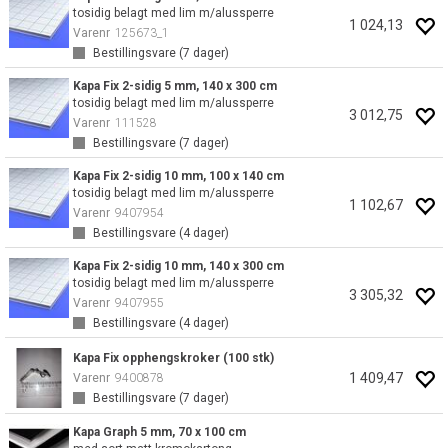
tosidig belagt med lim m/alussperre
1 024,13
Varenr
125673_1
Bestillingsvare (
7
dager)
Kapa Fix 2-sidig 5 mm, 140 x 300 cm
tosidig belagt med lim m/alussperre
3 012,75
Varenr
111528
Bestillingsvare (
7
dager)
Kapa Fix 2-sidig 10 mm, 100 x 140 cm
tosidig belagt med lim m/alussperre
1 102,67
Varenr
9407954
Bestillingsvare (
4
dager)
Kapa Fix 2-sidig 10 mm, 140 x 300 cm
tosidig belagt med lim m/alussperre
3 305,32
Varenr
9407955
Bestillingsvare (
4
dager)
Kapa Fix opphengskroker (100 stk)
1 409,47
Varenr
9400878
Bestillingsvare (
7
dager)
Kapa Graph 5 mm, 70 x 100 cm