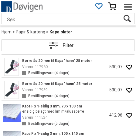
Hjem
>
Papir & kartong
>
Kapa plater
Filter
Borrelås 20 mm til Kapa "hann" 25 meter
530,07
Varenr
117960
Bestillingsvare (
4
dager)
Borrelås 20 mm til Kapa "hunn" 25 meter
530,07
Varenr
117959
Bestillingsvare (
4
dager)
Kapa Fix 1-sidig 3 mm, 70 x 100 cm
ensidig belagt med lim m/alussperre
412,96
Varenr
111524
Bestillingsvare (
5
dager)
Kapa Fix 1-sidig 3 mm, 100 x 140 cm