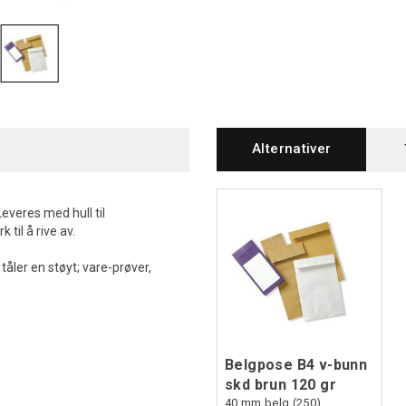
Alternativer
Leveres med hull til
til å rive av.
tåler en støyt; vare-prøver,
Belgpose B4 v-bunn
skd brun 120 gr
40 mm belg (250)