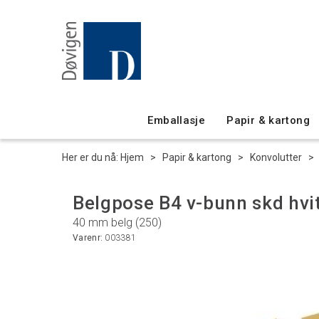
Emballasje
Papir & kartong
Her er du nå:
Hjem
>
Papir & kartong
>
Konvolutter
>
Belgpose B4 v-bunn skd hvi
40 mm belg (250)
Varenr:
003381