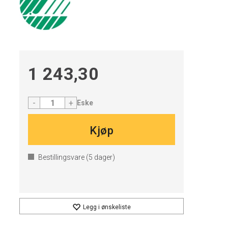
1 243,30
-
+
Eske
Kjøp
Bestillingsvare (
5
dager)
Legg i ønskeliste