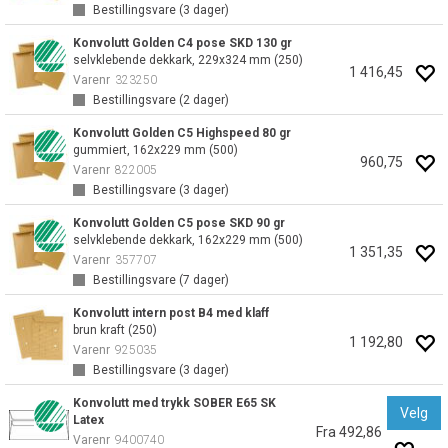
Bestillingsvare (
3
dager)
Konvolutt Golden C4 pose SKD 130 gr
selvklebende dekkark, 229x324 mm (250)
1 416,45
Varenr
323250
Bestillingsvare (
2
dager)
Konvolutt Golden C5 Highspeed 80 gr
gummiert, 162x229 mm (500)
960,75
Varenr
822005
Bestillingsvare (
3
dager)
Konvolutt Golden C5 pose SKD 90 gr
selvklebende dekkark, 162x229 mm (500)
1 351,35
Varenr
357707
Bestillingsvare (
7
dager)
Konvolutt intern post B4 med klaff
brun kraft (250)
1 192,80
Varenr
925035
Bestillingsvare (
3
dager)
Konvolutt med trykk SOBER E65 SK
Velg
Latex
Fra 492,86
Varenr
9400740