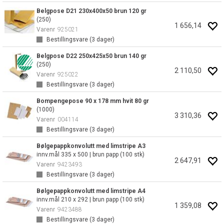
Belgpose D21 230x400x50 brun 120 gr
(250)
1 656,14
Varenr
925021
Bestillingsvare (
3
dager)
Belgpose D22 250x425x50 brun 140 gr
(250)
2 110,50
Varenr
925022
Bestillingsvare (
3
dager)
Bompengepose 90 x 178 mm hvit 80 gr
(1000)
3 310,36
Varenr
004114
Bestillingsvare (
3
dager)
Bølgepappkonvolutt med limstripe A3
innv.mål 335 x 500 | brun papp (100 stk)
2 647,91
Varenr
9423493
Bestillingsvare (
3
dager)
Bølgepappkonvolutt med limstripe A4
innv.mål 210 x 292 | brun papp (100 stk)
1 359,08
Varenr
9423488
Bestillingsvare (
3
dager)