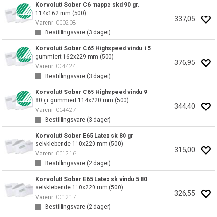
Konvolutt Sober C6 mappe skd 90 gr.
114x162 mm (500)
337,05
Varenr
000208
Bestillingsvare (
3
dager)
Konvolutt Sober C65 Highspeed vindu 15
gummiert 162x229 mm (500)
376,95
Varenr
004424
Bestillingsvare (
3
dager)
Konvolutt Sober C65 Highspeed vindu 9
80 gr gummiert 114x220 mm (500)
344,40
Varenr
004427
Bestillingsvare (
3
dager)
Konvolutt Sober E65 Latex sk 80 gr
selvklebende 110x220 mm (500)
315,00
Varenr
001216
Bestillingsvare (
2
dager)
Konvolutt Sober E65 Latex sk vindu 5 80
selvklebende 110x220 mm (500)
326,55
Varenr
001217
Bestillingsvare (
2
dager)