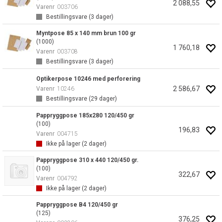
2 088,55
Varenr
003706
Bestillingsvare (
3
dager)
Myntpose 85 x 140 mm brun 100 gr
(1000)
1 760,18
Varenr
003708
Bestillingsvare (
3
dager)
Optikerpose 10246 med perforering
2 586,67
Varenr
10246
Bestillingsvare (
29
dager)
Pappryggpose 185x280 120/450 gr
(100)
196,83
Varenr
004715
Ikke på lager (
2
dager)
Pappryggpose 310 x 440 120/450 gr.
(100)
322,67
Varenr
004792
Ikke på lager (
2
dager)
Pappryggpose B4 120/450 gr
(125)
376,25