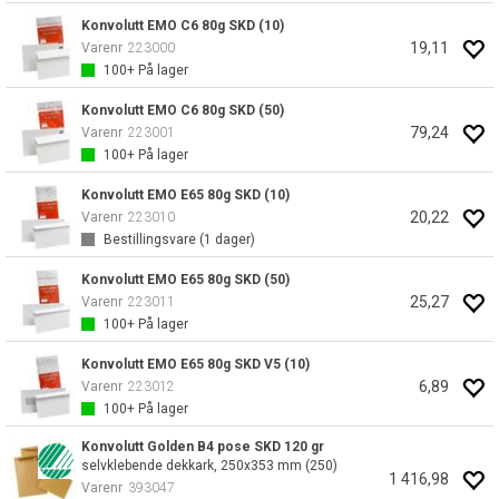
Konvolutt EMO C6 80g SKD (10)
19,11
Varenr
223000
100+
På lager
Konvolutt EMO C6 80g SKD (50)
79,24
Varenr
223001
100+
På lager
Konvolutt EMO E65 80g SKD (10)
20,22
Varenr
223010
Bestillingsvare (
1
dager)
Konvolutt EMO E65 80g SKD (50)
25,27
Varenr
223011
100+
På lager
Konvolutt EMO E65 80g SKD V5 (10)
6,89
Varenr
223012
100+
På lager
Konvolutt Golden B4 pose SKD 120 gr
selvklebende dekkark, 250x353 mm (250)
1 416,98
Varenr
393047