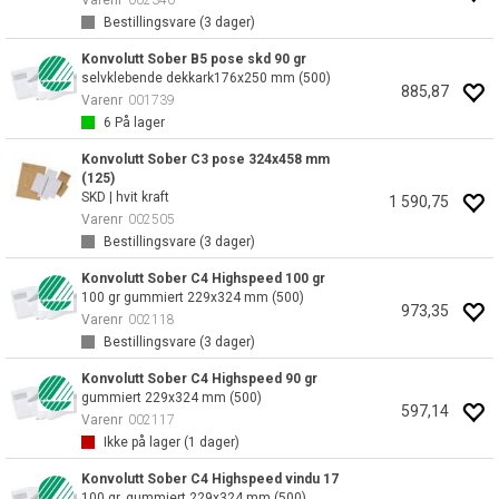
Varenr
002340
Bestillingsvare (
3
dager)
Konvolutt Sober B5 pose skd 90 gr
selvklebende dekkark176x250 mm (500)
885,87
Varenr
001739
6
På lager
Konvolutt Sober C3 pose 324x458 mm
(125)
SKD | hvit kraft
1 590,75
Varenr
002505
Bestillingsvare (
3
dager)
Konvolutt Sober C4 Highspeed 100 gr
100 gr gummiert 229x324 mm (500)
973,35
Varenr
002118
Bestillingsvare (
3
dager)
Konvolutt Sober C4 Highspeed 90 gr
gummiert 229x324 mm (500)
597,14
Varenr
002117
Ikke på lager (
1
dager)
Konvolutt Sober C4 Highspeed vindu 17
100 gr. gummiert 229x324 mm (500)