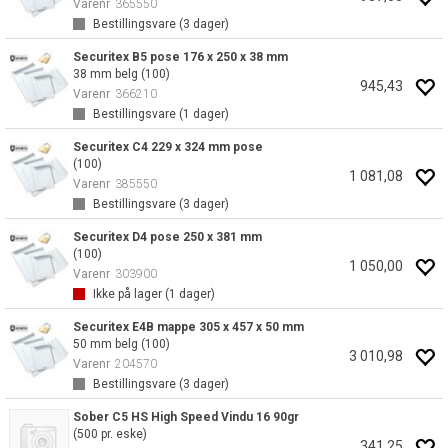
Varenr
365550
Bestillingsvare (
3
dager)
Securitex B5 pose 176 x 250 x 38 mm
38 mm belg (100)
945,43
Varenr
366210
Bestillingsvare (
1
dager)
Securitex C4 229 x 324 mm pose
(100)
1 081,08
Varenr
385550
Bestillingsvare (
3
dager)
Securitex D4 pose 250 x 381 mm
(100)
1 050,00
Varenr
303900
Ikke på lager (
1
dager)
Securitex E4B mappe 305 x 457 x 50 mm
50 mm belg (100)
3 010,98
Varenr
204570
Bestillingsvare (
3
dager)
Sober C5 HS High Speed Vindu 16 90gr
(500 pr. eske)
341,25