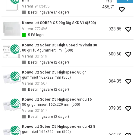
mm
Fra 1
Varenr
9403453
455,71
Bestillingsvare (
7
dager)
Konvolutt SOBER C5 90g Dig SKD V16(500)
923,85
Varenr
772486
5
På lager
Konvolutt Sober C5 High Speed m vindu 30
80 gr | fuktgummiert lim | (500)
600,60
Varenr
001519
Bestillingsvare (
2
dager)
Konvolutt Sober C5 Highspeed 80 gr
gummiert 162x229 mm (500)
364,35
Varenr
001507
Bestillingsvare (
2
dager)
Konvolutt Sober C5 Highspeed vindu 16
80 gr gummiert 162x229 mm (500)
379,05
Varenr
001517
Bestillingsvare (
2
dager)
Konvolutt Sober C5 Highspeed vindu H2 8
gummiert 162x229 mm (500)