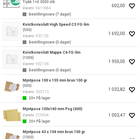
Trykk 1+0 3000 stk
602,00
Varenr
9411884
Bestillingsvare (
7
dager)
Kvistkonvolutt High Speed C5 FG-lim
(500)
1 692,00
Varenr
932105
Bestillingsvare (
0
dager)
Kvistkonvolutt Mappe C6 FG-lim
(1000)
1 950,00
Varenr
932106
Bestillingsvare (
0
dager)
Myntpose 100 x 155 mm brun 100 gr
(500)
1 032,82
Varenr
003710
20+
På lager
Myntpose 100x160 mm Psg (600)
1 003,47
Varenr
229004
20+
På lager
Myntpose 63 x 104 mm brun 100 gr
(1000)