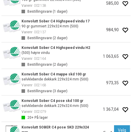
585,00
Varenr
002138
Bestillingsvare (
1
dager)
Konvolutt Sober C4 Highspeed vindu 17
90 gr gummiert 229x324 mm (500)
984,90
Varenr
002137
Bestillingsvare (
2
dager)
Konvolutt Sober C4 Highspeed vindu H2
(500) høyre vindu
1 063,65
Varenr
002164
Bestillingsvare (
2
dager)
Konvolutt Sober C4 mappe skd 100 gr
selvklebende dekkark 229x324 mm (500)
973,35
Varenr
002168
Bestillingsvare (
3
dager)
Konvolutt Sober C4 pose skd 100 gr
selvklebende dekkark 229x324 mm (500)
1 367,04
Varenr
002079
20+
På lager
Konvolutt SOBER C4 pose SKD 229x324
Velg