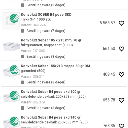
Bestillingsvare (
3
dager)
Konvolutt SOBER B4 pose SKD
Trykk 3+1 1000 stk
5 558,57
Varenr
9408592
Bestillingsvare (
7
dager)
Konvolutt Sober 105 x 215 mm, 70 gr
fuktgummiert, mappesnitt (1000)
661,50
Varenr
201060
Bestillingsvare (
3
dager)
Konvolutt Sober 155x213 mappe 80 gr DM
gummiert (500)
408,45
Varenr
008311
Bestillingsvare (
3
dager)
Konvolutt Sober B4 pose skd 100 gr
selvklebende dekkark 250x353 mm (250)
656,78
Varenr
002379
Bestillingsvare (
3
dager)
Konvolutt Sober B4 pose skd 140 gr
selvklebdende dekkark 250x353 mm (250)
763,35