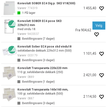
Konvolutt SOBER EC4 Dig p. SKD V18(500)
1 455,40
Varenr
774319
1
På lager
Konvolutt SOBER EC4 pose SKD
229x312 mm
Velg
med vindu 18.
Fra 904,62
Varenr
9403537
Bestillingsvare (
7
dager)
Konvolutt Sober EC4 pose skd vindu18
selvklebende dekkark 229x312 mm (500)
1 101,45
Varenr
003179
Bestillingsvare (
3
dager)
Konvolutt Transparanta 220x220 mm
110 gr, selvklebende dekkark (250)
2 421,00
Varenr
0889
Bestillingsvare (
1
dager)
Konvolutt Transparanta 160x160 mm,
100 gr, selvklebende dekkark (500)
2 114,50
Varenr
0887
Bestillingsvare (
3
dager)