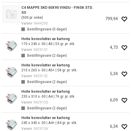
C4 MAPPE SKD 60X90 VINDU - FINSK STD.
SO
(500 pr. eske)
799,94
Varenr
9444295
Bestillingsvare (
0
dager)
Hvite konvolutter av kartong
170 x 245 x -30 | A5 | 53 gr. pr. stk.
4,73
Varenr
9429101
Bestillingsvare (
2
dager)
Hvite konvolutter av kartong
210 x 265 x -30 | A5+ | 58 gr. pr. stk.
5,34
Varenr
9429102
Bestillingsvare (
2
dager)
Hvite konvolutter av kartong
235 x 310 x -30 | A4 | 76 gr. pr. stk.
6,09
Varenr
9429103
Bestillingsvare (
2
dager)
Hvite konvolutter av kartong
245 x 345 x -30 | A4+ | 84 gr. pr. stk.
6,34
Varenr
9429104