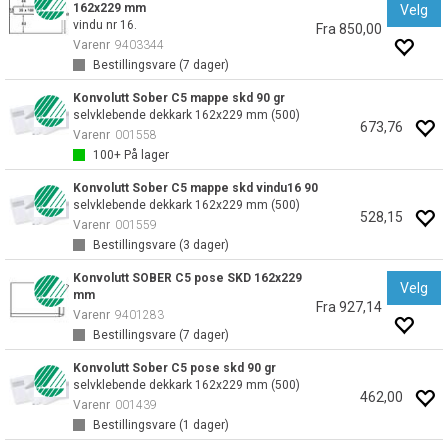
162x229 mm
Velg
vindu nr 16.
Fra 850,00
Varenr
9403344
Bestillingsvare (
7
dager)
Konvolutt Sober C5 mappe skd 90 gr
selvklebende dekkark 162x229 mm (500)
673,76
Varenr
001558
100+
På lager
Konvolutt Sober C5 mappe skd vindu16 90
selvklebende dekkark 162x229 mm (500)
528,15
Varenr
001559
Bestillingsvare (
3
dager)
Konvolutt SOBER C5 pose SKD 162x229
Velg
mm
Fra 927,14
Varenr
9401283
Bestillingsvare (
7
dager)
Konvolutt Sober C5 pose skd 90 gr
selvklebende dekkark 162x229 mm (500)
462,00
Varenr
001439
Bestillingsvare (
1
dager)