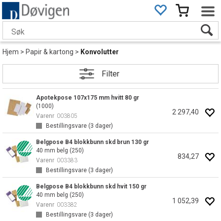
Hjem
>
Papir & kartong
>
Konvolutter
Filter
Apotekpose 107x175 mm hvitt 80 gr
(1000)
2 297,40
Varenr
003805
Bestillingsvare (
3
dager)
Belgpose B4 blokkbunn skd brun 130 gr
40 mm belg (250)
834,27
Varenr
003383
Bestillingsvare (
3
dager)
Belgpose B4 blokkbunn skd hvit 150 gr
40 mm belg (250)
1 052,39
Varenr
003382
Bestillingsvare (
3
dager)