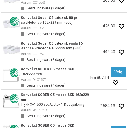
265,65
Varenr
001553
Bestillingsvare (
2
dager)
Konvolutt Sober C5 Latex sk 80 gr
selvklebende 162x229 mm (500)
426,30
Varenr
001356
Bestillingsvare (
2
dager)
Konvolutt Sober C5 Latex sk vindu 16
80 gr selvklebende 162x229 mm (500)
449,40
Varenr
001357
Bestillingsvare (
2
dager)
Konvolutt SOBER C5 mappe SKD
Velg
162x229 mm
Fra 807,14
Varenr
9401372
Bestillingsvare (
7
dager)
Konvolutt SOBER C5 mappe SKD 162x229
mm
Trykk 3+1 500 stk Apotek 1 Dosepakking
7 684,13
Varenr
9416763
Bestillingsvare (
7
dager)
Konvolutt SOBER C5 mappe SKD