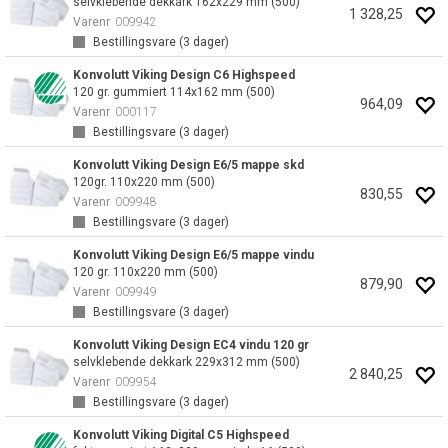
selvklebende dekkark 162x229 mm (500)
1 328,25
Varenr
009942
Bestillingsvare (
3
dager)
Konvolutt Viking Design C6 Highspeed
120 gr. gummiert 114x162 mm (500)
964,09
Varenr
000117
Bestillingsvare (
3
dager)
Konvolutt Viking Design E6/5 mappe skd
120gr. 110x220 mm (500)
830,55
Varenr
009948
Bestillingsvare (
3
dager)
Konvolutt Viking Design E6/5 mappe vindu
120 gr. 110x220 mm (500)
879,90
Varenr
009949
Bestillingsvare (
3
dager)
Konvolutt Viking Design EC4 vindu 120 gr
selvklebende dekkark 229x312 mm (500)
2 840,25
Varenr
009954
Bestillingsvare (
3
dager)
Konvolutt Viking Digital C5 Highspeed