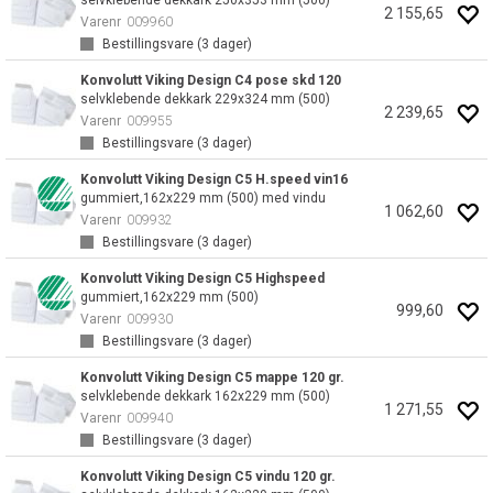
selvklebende dekkark 250x353 mm (500)
2 155,65
Varenr
009960
Bestillingsvare (
3
dager)
Konvolutt Viking Design C4 pose skd 120
selvklebende dekkark 229x324 mm (500)
2 239,65
Varenr
009955
Bestillingsvare (
3
dager)
Konvolutt Viking Design C5 H.speed vin16
gummiert,162x229 mm (500) med vindu
1 062,60
Varenr
009932
Bestillingsvare (
3
dager)
Konvolutt Viking Design C5 Highspeed
gummiert,162x229 mm (500)
999,60
Varenr
009930
Bestillingsvare (
3
dager)
Konvolutt Viking Design C5 mappe 120 gr.
selvklebende dekkark 162x229 mm (500)
1 271,55
Varenr
009940
Bestillingsvare (
3
dager)
Konvolutt Viking Design C5 vindu 120 gr.