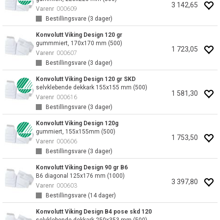
3 142,65
Varenr
000609
Bestillingsvare (
3
dager)
Konvolutt Viking Design 120 gr
gummmiert, 170x170 mm (500)
1 723,05
Varenr
000607
Bestillingsvare (
3
dager)
Konvolutt Viking Design 120 gr SKD
selvklebende dekkark 155x155 mm (500)
1 581,30
Varenr
000616
Bestillingsvare (
3
dager)
Konvolutt Viking Design 120g
gummiert, 155x155mm (500)
1 753,50
Varenr
000606
Bestillingsvare (
3
dager)
Konvolutt Viking Design 90 gr B6
B6 diagonal 125x176 mm (1000)
3 397,80
Varenr
000603
Bestillingsvare (
14
dager)
Konvolutt Viking Design B4 pose skd 120