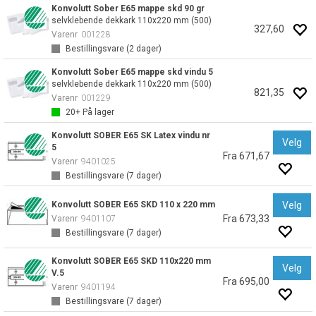
Konvolutt Sober E65 mappe skd 90 gr
selvklebende dekkark 110x220 mm (500)
327,60
Varenr
001228
Bestillingsvare (
2
dager)
Konvolutt Sober E65 mappe skd vindu 5
selvklebende dekkark 110x220 mm (500)
821,35
Varenr
001229
20+
På lager
Konvolutt SOBER E65 SK Latex vindu nr
Velg
5
Fra 671,67
Varenr
9401025
Bestillingsvare (
7
dager)
Konvolutt SOBER E65 SKD 110 x 220 mm
Velg
Fra 673,33
Varenr
9401107
Bestillingsvare (
7
dager)
Konvolutt SOBER E65 SKD 110x220 mm
Velg
V.5
Fra 695,00
Varenr
9401194
Bestillingsvare (
7
dager)