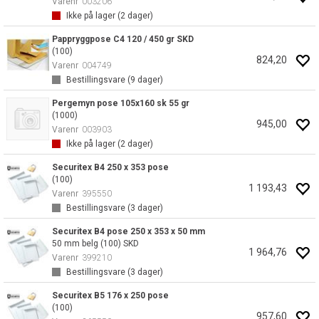
Varenr
003206
Ikke på lager (
2
dager)
Pappryggpose C4 120 / 450 gr SKD
(100)
824,20
Varenr
004749
Bestillingsvare (
9
dager)
Pergemyn pose 105x160 sk 55 gr
(1000)
945,00
Varenr
003903
Ikke på lager (
2
dager)
Securitex B4 250 x 353 pose
(100)
1 193,43
Varenr
395550
Bestillingsvare (
3
dager)
Securitex B4 pose 250 x 353 x 50 mm
50 mm belg (100) SKD
1 964,76
Varenr
399210
Bestillingsvare (
3
dager)
Securitex B5 176 x 250 pose
(100)
957,60