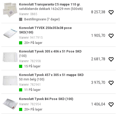
Konvolutt Transparanta C5 mappe 110 gr.
selvklebende dekkark 162x229 mm (500stk)
8 257,38
Varenr
0885
Bestillingsvare (
7
dager)
Konvolutt TYVEK 250x353x38 pose
SKD(100)
1 905,70
Varenr
9417915
20+
På lager
Konvolutt Tyvek 305 x 406 x 51 Pose SKD
(100)
2 681,78
Varenr
782958
15
På lager
Konvolutt Tyvek 457 x 305 x 51 mappe SKD
50 mm belg (100)
3 975,70
Varenr
782961
11
På lager
Konvolutt Tyvek B4 Pose SKD (100)
1 406,04
Varenr
782954
20+
På lager