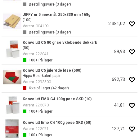
Bestillingsvare (
3
dager)
JIFFY nr 5 innv.mål: 250x330 mm 168g
(100)
2 381,02
Varenr
004109
Bestillingsvare (
3
dager)
Konvolutt C5 80 gr selvklebende dekkark
(50)
89,93
Varenr
223041
100+
På lager
Konvolutt C5 julerøde løse (500)
Hippo Resirkulert papir
692,73
Varenr
2393500
Ikke på lager (
42
dager)
Konvolutt EMO C4 100g pose SKD (10)
41,81
Varenr
223070
100+
På lager
Konvolutt Emo C4 100g pose SKD (50)
137,71
Varenr
223071
100+
På lager