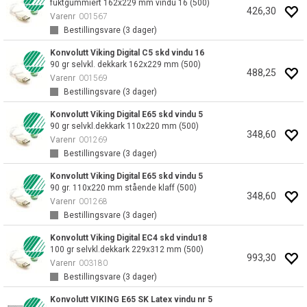
fuktgummiert 162x229 mm vindu 16 (500)
426,30
Varenr
001567
Bestillingsvare (
3
dager)
Konvolutt Viking Digital C5 skd vindu 16
90 gr selvkl. dekkark 162x229 mm (500)
488,25
Varenr
001569
Bestillingsvare (
3
dager)
Konvolutt Viking Digital E65 skd vindu 5
90 gr selvkl.dekkark 110x220 mm (500)
348,60
Varenr
001269
Bestillingsvare (
3
dager)
Konvolutt Viking Digital E65 skd vindu 5
90 gr. 110x220 mm stående klaff (500)
348,60
Varenr
001268
Bestillingsvare (
3
dager)
Konvolutt Viking Digital EC4 skd vindu18
100 gr selvkl.dekkark 229x312 mm (500)
993,30
Varenr
003180
Bestillingsvare (
3
dager)
Konvolutt VIKING E65 SK Latex vindu nr 5