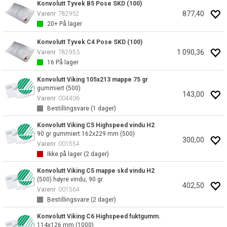
Konvolutt Tyvek B5 Pose SKD (100)
877,40
Varenr
782952
20+
På lager
Konvolutt Tyvek C4 Pose SKD (100)
1 090,36
Varenr
782953
16
På lager
Konvolutt Viking 105x213 mappe 75 gr
gummiert (500)
143,00
Varenr
004406
Bestillingsvare (
1
dager)
Konvolutt Viking C5 Highspeed vindu H2
90 gr gummiert 162x229 mm (500)
300,00
Varenr
001554
Ikke på lager (
2
dager)
Konvolutt Viking C5 mappe skd vindu H2
(500) høyre vindu, 90 gr.
402,50
Varenr
001564
Bestillingsvare (
2
dager)
Konvolutt Viking C6 Highspeed fuktgumm.
114x126 mm (1000)