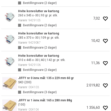
Bestillingsvare (
2
dager)
Hvite konvolutter av kartong
260 x 345 x -30 | 93 gr. pr. stk.
7,02
Varenr
9429105
Bestillingsvare (
2
dager)
Hvite konvolutter av kartong
285 x 370 x -30 | 109 gr. pr. stk.
10,42
Varenr
9429087
Bestillingsvare (
2
dager)
Hvite konvolutter av kartong
310 x 445 x -30 | A3 | 142 gr. pr. stk.
11,36
Varenr
9429106
Bestillingsvare (
2
dager)
JIFFY nr 0 innv.mål: 135 x 229 mm 60 gr
SKD (200)
2 019,82
Varenr
004103
Bestillingsvare (
3
dager)
JIFFY nr 1 innv.mål: 165 x 280 mm 88g
(100)
1 356,60
Varenr
004104