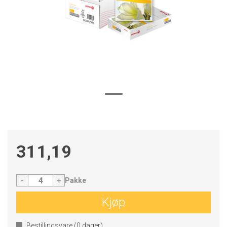
311,19
-
+
Pakke
Kjøp
Bestillingsvare (
0
dager)