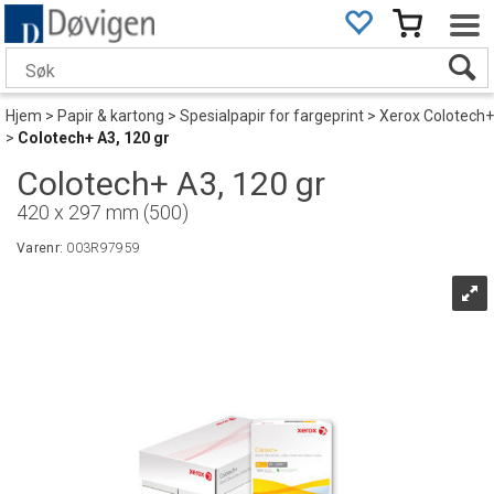
Hjem
>
Papir & kartong
>
Spesialpapir for fargeprint
>
Xerox Colotech+
>
Colotech+ A3, 120 gr
Colotech+ A3, 120 gr
420 x 297 mm (500)
Varenr:
003R97959