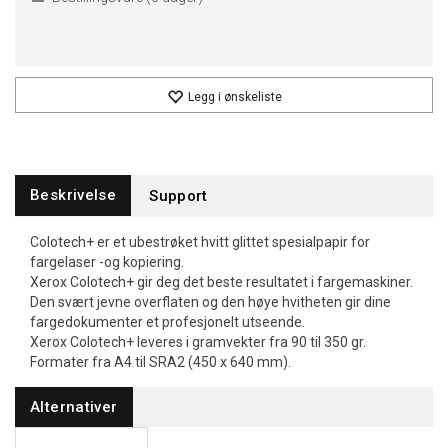
Legg i ønskeliste
Beskrivelse
Support
Colotech+ er et ubestrøket hvitt glittet spesialpapir for
fargelaser -og kopiering.
Xerox Colotech+ gir deg det beste resultatet i fargemaskiner.
Den svært jevne overflaten og den høye hvitheten gir dine
fargedokumenter et profesjonelt utseende.
Xerox Colotech+ leveres i gramvekter fra 90 til 350 gr.
Formater fra A4 til SRA2 (450 x 640 mm).
Alternativer