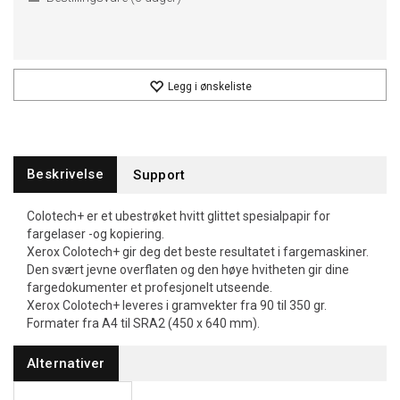
Legg i ønskeliste
Beskrivelse
Support
Colotech+ er et ubestrøket hvitt glittet spesialpapir for
fargelaser -og kopiering.
Xerox Colotech+ gir deg det beste resultatet i fargemaskiner.
Den svært jevne overflaten og den høye hvitheten gir dine
fargedokumenter et profesjonelt utseende.
Xerox Colotech+ leveres i gramvekter fra 90 til 350 gr.
Formater fra A4 til SRA2 (450 x 640 mm).
Alternativer