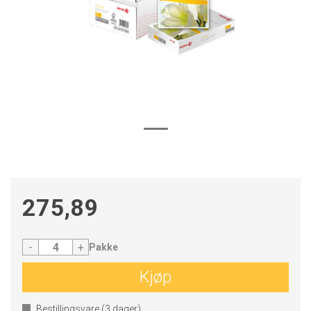
275,89
-
+
Pakke
Kjøp
Bestillingsvare (
3
dager)