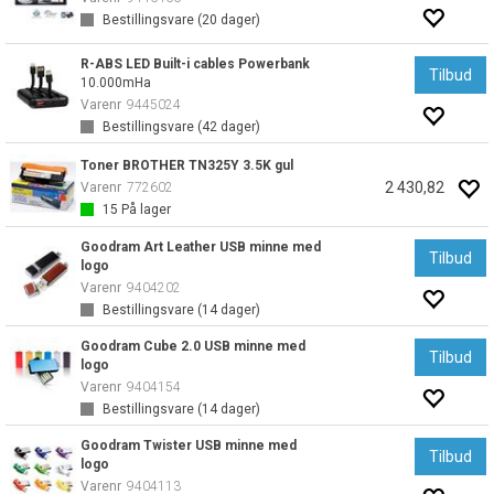
Bestillingsvare (
20
dager)
R-ABS LED Built-i cables Powerbank
Tilbud
10.000mHa
Varenr
9445024
Bestillingsvare (
42
dager)
Toner BROTHER TN325Y 3.5K gul
2 430,82
Varenr
772602
15
På lager
Goodram Art Leather USB minne med
Tilbud
logo
Varenr
9404202
Bestillingsvare (
14
dager)
Goodram Cube 2.0 USB minne med
Tilbud
logo
Varenr
9404154
Bestillingsvare (
14
dager)
Goodram Twister USB minne med
Tilbud
logo
Varenr
9404113