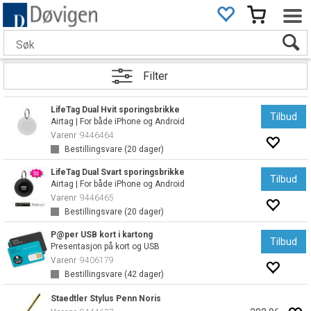
Filter
LifeTag Dual Hvit sporingsbrikke
Tilbud
Airtag | For både iPhone og Android
Varenr
9446464
Bestillingsvare (
20
dager)
LifeTag Dual Svart sporingsbrikke
Tilbud
Airtag | For både iPhone og Android
Varenr
9446465
Bestillingsvare (
20
dager)
P@per USB kort i kartong
Tilbud
Presentasjon på kort og USB
Varenr
9406179
Bestillingsvare (
42
dager)
Staedtler Stylus Penn Noris