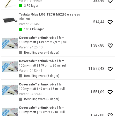
382,96
Varenr
9444637
3
På lager
Tastatur/Mus LOGITECH MK295 wireless
trådløst
514,44
Varenr
221451
100+
På lager
Coversafe™ antimikrobiell film
100my matt | 149 cm x 2,9 m | rull
1 387,80
Varenr
9432440
Bestillingsvare (
6
dager)
Coversafe™ antimikrobiell film
100my matt | 149 cm x 30 m | rull
11 577,43
Varenr
9432441
Bestillingsvare (
6
dager)
Coversafe™ antimikrobiell film
100my matt | 49 cm x 15 m | rull
1 551,09
Varenr
9432442
Bestillingsvare (
6
dager)
Coversafe™ antimikrobiell film
100my matt | 69 cm x 12 m | rull
1 747,00