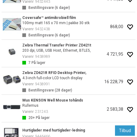
Varenr
9432443
Bestillingsvare (
6
dager)
Coversafe™ antimikrobiell film
100my matt 165 x 70 mm | pakke 30 stk
868,00
Varenr
9432438
Bestillingsvare (
6
dager)
Zebra Thermal Transfer Printer ZD421t
203 dpi, USB, USB Host, Ethernet, BTLE5,
4 721,95
Varenr
9438989
7
På lager
Zebra ZD621R RFID Desktop Printer,
4.3-inch full-color LCD touch display
16 228,79
Varenr
9438991
Bestillingsvare (
28
dager)
Mus KENSON Well Mouse tohånds
Rullemus
2 583,38
Varenr
231243
20+
På lager
Hurtiglader med hurtiglader-ledning
Tilbud
Varenr
9446466