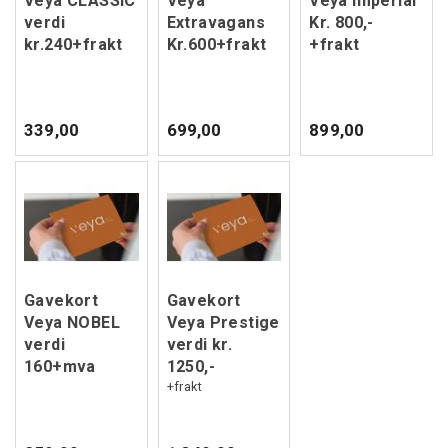
Veya CLASSIC
Veya
Veya Imperial
verdi
Extravagans
Kr. 800,-
kr.240+frakt
Kr.600+frakt
+frakt
339,00
699,00
899,00
Gavekort
Gavekort
Veya NOBEL
Veya Prestige
verdi
verdi kr.
160+mva
1250,-
+frakt