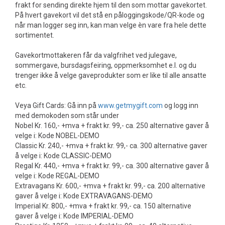
frakt for sending direkte hjem til den som mottar gavekortet.
På hvert gavekort vil det stå en påloggingskode/QR-kode og
når man logger seg inn, kan man velge èn vare fra hele dette
sortimentet.
Gavekortmottakeren får da valgfrihet ved julegave,
sommergave, bursdagsfeiring, oppmerksomhet e.l. og du
trenger ikke å velge gaveprodukter som er like til alle ansatte
etc.
Veya Gift Cards: Gå inn på
www.getmygift.com
og logg inn
med demokoden som står under
Nobel Kr. 160,- +mva + frakt kr. 99,- ca. 250 alternative gaver å
velge i: Kode NOBEL-DEMO
Classic Kr. 240,- +mva + frakt kr. 99,- ca. 300 alternative gaver
å velge i: Kode CLASSIC-DEMO
Regal Kr. 440,- +mva + frakt kr. 99,- ca. 300 alternative gaver å
velge i: Kode REGAL-DEMO
Extravagans Kr. 600,- +mva + frakt kr. 99,- ca. 200 alternative
gaver å velge i: Kode EXTRAVAGANS-DEMO
Imperial Kr. 800,- +mva + frakt kr. 99,- ca. 150 alternative
gaver å velge i: Kode IMPERIAL-DEMO