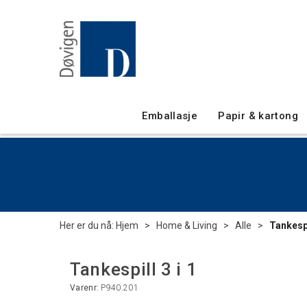
Emballasje
Papir & kartong
Her er du nå:
Hjem
>
Home & Living
>
Alle
>
Tankespi
Tankespill 3 i 1
Varenr:
P940.201