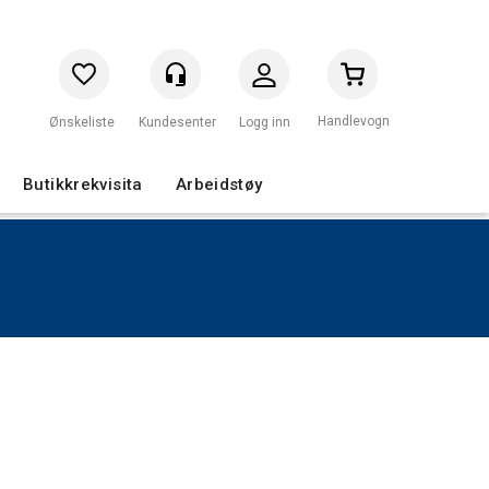
Handlevogn
Logg inn
Butikkrekvisita
Arbeidstøy