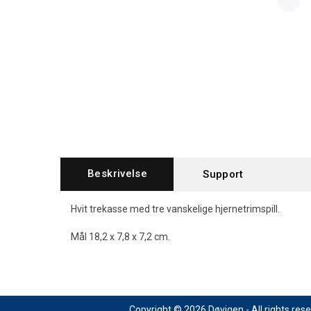
Beskrivelse
Support
Hvit trekasse med tre vanskelige hjernetrimspill.
Mål 18,2 x 7,8 x 7,2 cm.
Copyright © 2026 Døvigen - All rights res