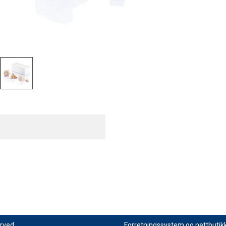
erved
Forretningssystem
og
nettbutik