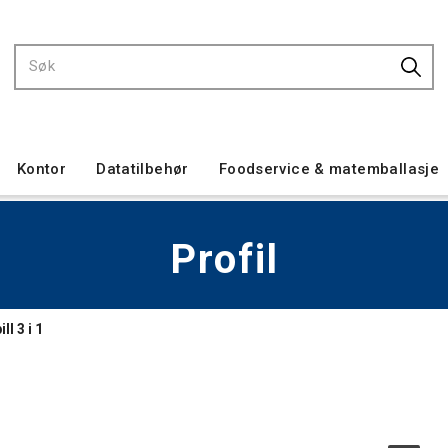
Kontor
Datatilbehør
Foodservice & matemballasje
Profil
ll 3 i 1