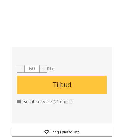
-
+
Stk
Tilbud
Bestillingsvare (
21
dager)
Legg i ønskeliste