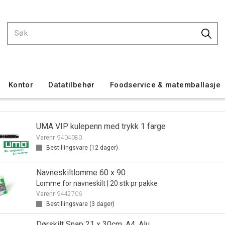
Kontor
Datatilbehør
Foodservice & matemballasje
UMA VIP kulepenn med trykk 1 farge
Varenr
9404080
Bestillingsvare (
12
dager)
Navneskiltlomme 60 x 90
Lomme for navneskilt | 20 stk pr pakke
Varenr
9442706
Bestillingsvare (
3
dager)
Dørskilt Snap 21 x 30cm, A4, Alu