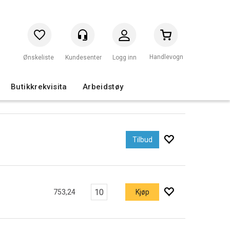
Handlevogn
Logg inn
Butikkrekvisita
Arbeidstøy
Tilbud
753,24
Kjøp