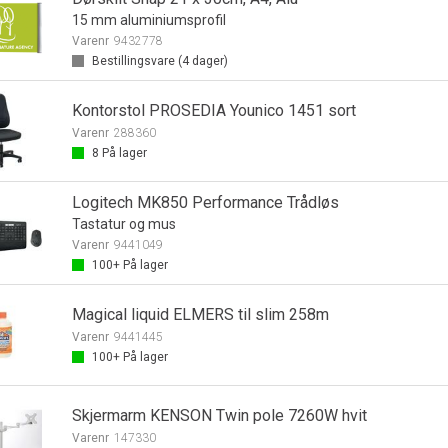
15 mm aluminiumsprofil
Varenr
9432778
Bestillingsvare (
4
dager)
Kontorstol PROSEDIA Younico 1451 sort
Varenr
288360
8
På lager
Logitech MK850 Performance Trådløs
Tastatur og mus
Varenr
9441049
100+
På lager
Magical liquid ELMERS til slim 258m
Varenr
9441445
100+
På lager
Skjermarm KENSON Twin pole 7260W hvit
Varenr
147330