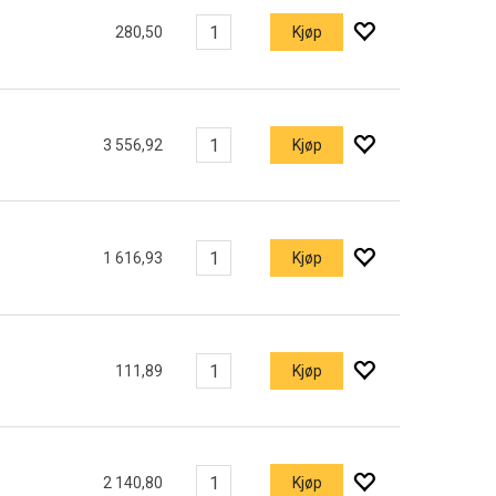
280,50
Kjøp
3 556,92
Kjøp
1 616,93
Kjøp
111,89
Kjøp
2 140,80
Kjøp