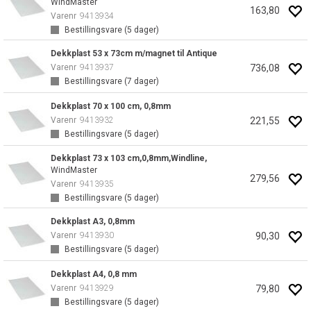
WindMaster
163,80
Varenr
9413934
Bestillingsvare (
5
dager)
Dekkplast 53 x 73cm m/magnet til Antique
736,08
Varenr
9413937
Bestillingsvare (
7
dager)
Dekkplast 70 x 100 cm, 0,8mm
221,55
Varenr
9413932
Bestillingsvare (
5
dager)
Dekkplast 73 x 103 cm,0,8mm,Windline,
WindMaster
279,56
Varenr
9413935
Bestillingsvare (
5
dager)
Dekkplast A3, 0,8mm
90,30
Varenr
9413930
Bestillingsvare (
5
dager)
Dekkplast A4, 0,8 mm
79,80
Varenr
9413929
Bestillingsvare (
5
dager)