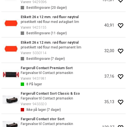
Varenr
9429396
Bestillingsvare (
20
dager)
Etikett 26 x 12 mm. rød fluor nøytral
prisetikett rød flour med avtagbart lim
40,91
Varenr
9425155
Bestillingsvare (
11
dager)
Etikett 26 x 12 mm. rød fluor nøytral
prisetikett rød flour med permanent lim
32,00
Varenr
5030114
Bestillingsvare (
7
dager)
Fargerull Contact Premium Sort
Fargevalse til Contact prismaskin
37,16
Varenr
9431981
8
På lager
Fargerull Contact Sort Classic & Eco
Fargevalse til Contact prismaskin
35,13
Varenr
9433320
Ikke på lager (
7
dager)
Fargerull Contact stor Sort
Fargevalse til Contact prismaskin