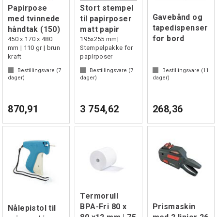
Papirpose
Stort stempel
Gavebånd og
med tvinnede
til papirposer
tapedispenser
håndtak (150)
matt papir
for bord
450 x 170 x 480
195x255 mm|
mm | 110 gr | brun
Stempelpakke for
kraft
papirposer
Bestillingsvare (
7
Bestillingsvare (
7
Bestillingsvare (
11
dager)
dager)
dager)
870,91
3 754,62
268,36
Termorull
BPA-Fri 80 x
Prismaskin
Nålepistol til