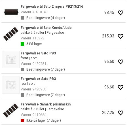
Fargevalse til Sato 2 linjers PB213/216
98,45
Varenr
4020104
Bestillingsvare (
4
dager)
Fargevalse til Sato Kendo/Judo
pakke à 5 ruller | Fargevalse
215,03
Varenr
115272
5
På lager
Fargevalser Sato PB3
front | sort
96,60
Varenr
9429781
Bestillingsvare (
7
dager)
Fargevalser Sato PB3
rear| sort
96,60
Varenr
9428958
Bestillingsvare (
7
dager)
Farvevalse Samark prismaskin
pakke à 5 ruller | Fargevalse
207,25
Varenr
9410664
Ikke på lager (
7
dager)