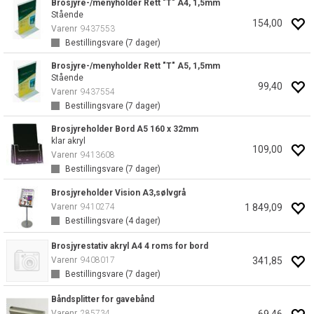
Brosjyre-/menyholder Rett "T" A4, 1,5mm
Stående
154,00
Varenr
9437553
Bestillingsvare (
7
dager)
Brosjyre-/menyholder Rett "T" A5, 1,5mm
Stående
99,40
Varenr
9437554
Bestillingsvare (
7
dager)
Brosjyreholder Bord A5 160 x 32mm
klar akryl
109,00
Varenr
9413608
Bestillingsvare (
7
dager)
Brosjyreholder Vision A3,sølvgrå
1 849,09
Varenr
9410274
Bestillingsvare (
4
dager)
Brosjyrestativ akryl A4 4 roms for bord
341,85
Varenr
9408017
Bestillingsvare (
7
dager)
Båndsplitter for gavebånd
69,46
Varenr
285734