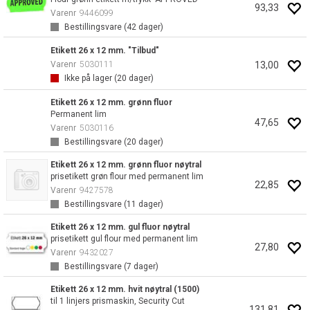
93,33
Varenr
9446099
Bestillingsvare (
42
dager)
Etikett 26 x 12 mm. "Tilbud"
13,00
Varenr
5030111
Ikke på lager (
20
dager)
Etikett 26 x 12 mm. grønn fluor
Permanent lim
47,65
Varenr
5030116
Bestillingsvare (
20
dager)
Etikett 26 x 12 mm. grønn fluor nøytral
prisetikett grøn flour med permanent lim
22,85
Varenr
9427578
Bestillingsvare (
11
dager)
Etikett 26 x 12 mm. gul fluor nøytral
prisetikett gul flour med permanent lim
27,80
Varenr
9432027
Bestillingsvare (
7
dager)
Etikett 26 x 12 mm. hvit nøytral (1500)
til 1 linjers prismaskin, Security Cut
131,81