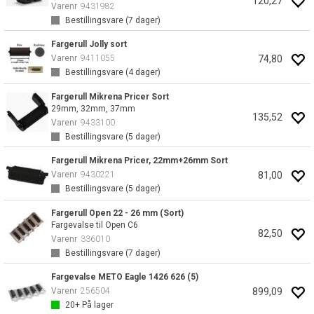
120,27
Varenr
9431982
Bestillingsvare (
7
dager)
Fargerull Jolly sort
74,80
Varenr
9411055
Bestillingsvare (
4
dager)
Fargerull Mikrena Pricer Sort
29mm, 32mm, 37mm
135,52
Varenr
9433100
Bestillingsvare (
5
dager)
Fargerull Mikrena Pricer, 22mm+26mm Sort
81,00
Varenr
9430221
Bestillingsvare (
5
dager)
Fargerull Open 22 - 26 mm (Sort)
Fargevalse til Open C6
82,50
Varenr
336010
Bestillingsvare (
7
dager)
Fargevalse METO Eagle 1426 626 (5)
899,09
Varenr
256504
20+
På lager