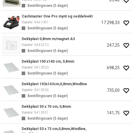
Bestillingsvare (
5
dager)
Cashmaster One Pro mynt og seddelvekt
17 298,33
Varenr
9441091
Bestillingsvare (
5
dager)
Dekkplast 0,8mm m/magnet A3
247,25
Varenr
9443253
Bestillingsvare (
5
dager)
Dekkplast 100 x140 cm, 0,8mm
698,25
Varenr
9413933
Bestillingsvare (
5
dager)
Dekkplast 103x143cm,0,8mm,Windline
735,00
Varenr
9413936
Bestillingsvare (
5
dager)
Dekkplast 50 x 70 cm, 0,8mm
141,75
Varenr
9413931
Bestillingsvare (
5
dager)
Dekkplast 53 x 73 cm,0,8mm,Windline,