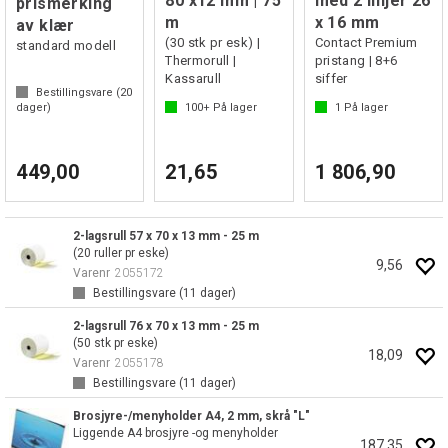
80 x12 mm | 75
med 2 linjer 26
prismerking
m
x 16 mm
av klær
(30 stk pr esk) |
Contact Premium
standard modell
Thermorull |
pristang | 8+6
Kassarull
siffer
Bestillingsvare (
20
dager)
100+
På lager
1
På lager
449,00
21,65
1 806,90
2-lagsrull 57 x 70 x 13 mm - 25 m
(20 ruller pr eske)
9,56
Varenr
2055172
Bestillingsvare (
11
dager)
2-lagsrull 76 x 70 x 13 mm - 25 m
(50 stk pr eske)
18,09
Varenr
2055178
Bestillingsvare (
11
dager)
Brosjyre-/menyholder A4, 2 mm, skrå "L"
Liggende A4 brosjyre -og menyholder
187,35