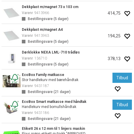
Dekkplast m/magnet 73 x 103 cm
414,75
Varenr
9413966
Bestillingsvare (
5
dager)
Dekkplast m/magnet A4
194,25
Varenr
9413963
Bestillingsvare (
5
dager)
Dørklokke NEXA LML-710 trådløs
378,13
Varenr
136710
Bestillingsvare (
5
dager)
EcoBox Family matkasse
Tilbud
Stor handlekurv med bærehåndtak
Varenr
9431187
Bestillingsvare (
21
dager)
EcoBox Smart matkasse med håndtak
Tilbud
Handlekurv med bomullshåndtak
Varenr
9431186
Bestillingsvare (
21
dager)
Etikett 26 x 12 mm til 1 linjers maskin
Flour grønn etikett m/trykk "APPROVED