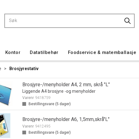
Kontor
Datatilbehør
Foodservice & matemballasje
e
>
Brosjyrestativ
Brosjyre-/menyholder A4, 2 mm, skrå "L"
Liggende A4 brosjyre -og menyholder
Varenr
9418759
Bestillingsvare (
5
dager)
Brosjyre-/menyholder A6, 1,5mm,skrå"L"
Varenr
9412495
Bestillingsvare (
5
dager)