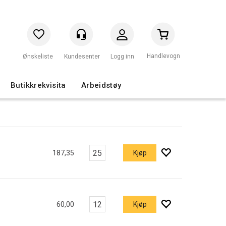
Handlevogn
Logg inn
Butikkrekvisita
Arbeidstøy
187,35
Kjøp
60,00
Kjøp