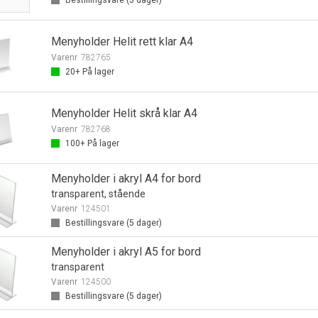
Bestillingsvare (
5
dager)
Menyholder Helit rett klar A4
Varenr
782765
20+
På lager
Menyholder Helit skrå klar A4
Varenr
782768
100+
På lager
Menyholder i akryl A4 for bord
transparent, stående
Varenr
124501
Bestillingsvare (
5
dager)
Menyholder i akryl A5 for bord
transparent
Varenr
124500
Bestillingsvare (
5
dager)