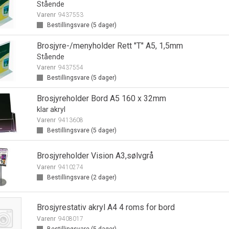
Stående
Varenr
9437553
Bestillingsvare (
5
dager)
Brosjyre-/menyholder Rett "T" A5, 1,5mm
Stående
Varenr
9437554
Bestillingsvare (
5
dager)
Brosjyreholder Bord A5 160 x 32mm
klar akryl
Varenr
9413608
Bestillingsvare (
5
dager)
Brosjyreholder Vision A3,sølvgrå
Varenr
9410274
Bestillingsvare (
2
dager)
Brosjyrestativ akryl A4 4 roms for bord
Varenr
9408017