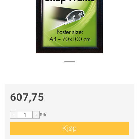
607,75
-
+
Stk
Kjøp