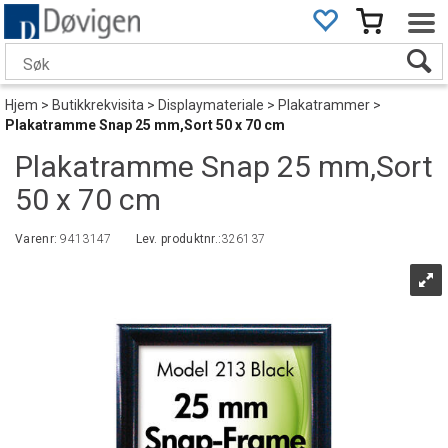
Hjem
>
Butikkrekvisita
>
Displaymateriale
>
Plakatrammer
>
Plakatramme Snap 25 mm,Sort 50 x 70 cm
Plakatramme Snap 25 mm,Sort
50 x 70 cm
Varenr:
9413147
Lev. produktnr.:
326137