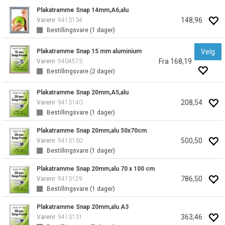
Plakatramme Snap 14mm,A6,alu
148,96
Varenr
9413134
Bestillingsvare (
1
dager)
Plakatramme Snap 15 mm aluminium
Velg
Fra 168,19
Varenr
9404573
Bestillingsvare (
2
dager)
Plakatramme Snap 20mm,A5,alu
208,54
Varenr
9413140
Bestillingsvare (
1
dager)
Plakatramme Snap 20mm,alu 50x70cm
500,50
Varenr
9413130
Bestillingsvare (
1
dager)
Plakatramme Snap 20mm,alu 70 x 100 cm
786,50
Varenr
9413129
Bestillingsvare (
1
dager)
Plakatramme Snap 20mm,alu A3
363,46
Varenr
9413131