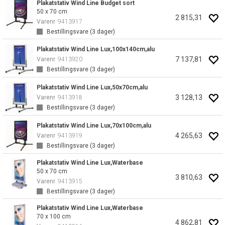
Plakatstativ Wind Line Budget sort
50 x 70 cm
2 815,31
Varenr
9413917
Bestillingsvare (
3
dager)
Plakatstativ Wind Line Lux,100x140cm,alu
7 137,81
Varenr
9413920
Bestillingsvare (
3
dager)
Plakatstativ Wind Line Lux,50x70cm,alu
3 128,13
Varenr
9413918
Bestillingsvare (
3
dager)
Plakatstativ Wind Line Lux,70x100cm,alu
4 265,63
Varenr
9413919
Bestillingsvare (
3
dager)
Plakatstativ Wind Line Lux,Waterbase
50 x 70 cm
3 810,63
Varenr
9413915
Bestillingsvare (
3
dager)
Plakatstativ Wind Line Lux,Waterbase
70 x 100 cm
4 862,81