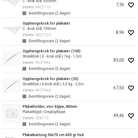
C - krok stål 500mm
7,36
Varenr
9422719
Bestillingsvare (
2
dager)
Opphengskrok for plakater
C - krok stål 700mm
8,96
Varenr
9422720
Bestillingsvare (
2
dager)
Opphengskrok for plakater (100)
Strekkfisk | G - krok stål | 1kg - 1,5m
83,00
Varenr
9437944
Bestillingsvare (
5
dager)
Opphengskrok for plakater (25)
Strekkfisk | G-krok stål | 3,5 kg - 3,5m
67,50
Varenr
9437946
Bestillingsvare (
2
dager)
Plakatholder, stor klype, 80mm
Plakatklype | Displayklype
49,46
Varenr
328113
Bestillingsvare (
2
dager)
Plakatkartong 50x70 cm 405 gr hvit