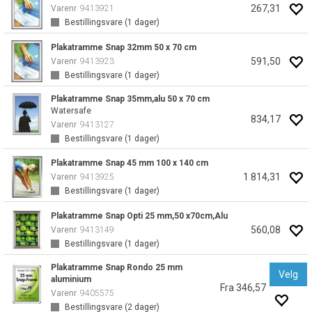
267,31
Varenr
9413921
Bestillingsvare (
1
dager)
Plakatramme Snap 32mm 50 x 70 cm
591,50
Varenr
9413923
Bestillingsvare (
1
dager)
Plakatramme Snap 35mm,alu 50 x 70 cm
Watersafe
834,17
Varenr
9413127
Bestillingsvare (
1
dager)
Plakatramme Snap 45 mm 100 x 140 cm
1 814,31
Varenr
9413925
Bestillingsvare (
1
dager)
Plakatramme Snap Opti 25 mm,50 x70cm,Alu
560,08
Varenr
9413149
Bestillingsvare (
1
dager)
Plakatramme Snap Rondo 25 mm
Velg
aluminium
Fra 346,57
Varenr
9405575
Bestillingsvare (
2
dager)