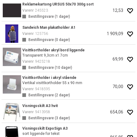
Reklamekartong URSUS 50x70 300g sort
12,53
Varenr
245523
Bestillingsvare (
1
dager)
Sandwich Man plakatholder A1
1 909,09
Varenr
125756
Bestillingsvare (
0
dager)
Visittkortholder akryl bord liggende
Transparent 9,3cm x1.7cm
69,99
Varenr
9425218
Bestillingsvare (
10
dager)
Visittkortholder i akryl stående
Vertikal visittkortholder 55 x 90 mm
70,00
Varenr
9418595
Bestillingsvare (
2
dager)
Visningsskilt A3 hvit
654,06
Varenr
9413958
Bestillingsvare (
3
dager)
Visningsskilt ExpoSign A3
sort liggende for tekst