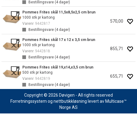
Bestillingsvare (
4
dager)
Pommes Frites skål 11,5x8,5x2,5 cm brun
1000 stk pr kartong
570,00
Varenr
9442817
Bestillingsvare (
4
dager)
Pommes Frites skål 17 x 12 x 3,5 cm brun
1000 stk pr kartong
855,71
Varenr
9442818
Bestillingsvare (
4
dager)
Pommes Frites skål 19,x14,x3,5 cm brun
500 stk pr kartong
655,71
Varenr
9442819
Bestillingsvare (
4
dager)
Copyright © 2026 Døvigen - All rights reserved
Forretningssystem
og
nettbutikkløsning
levert av
Multicase™
Norge AS