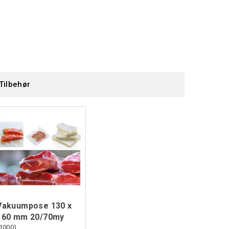
Tilbehør
Vakuumpose 130 x
160 mm 20/70my
1000)