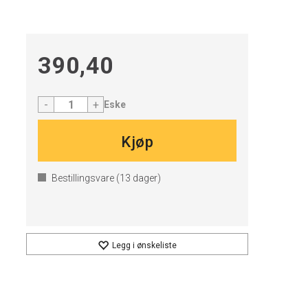
390,40
-
+
Eske
Kjøp
Bestillingsvare (
13
dager)
Legg i ønskeliste