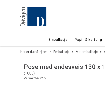
Emballasje
Papir & kartong
Her er du nå:
Hjem
>
Emballasje
>
Matemballasje
>
Pose med endesveis 130 x
(1000)
Varenr:
9429277