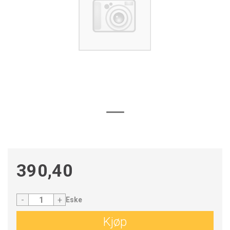
390,40
-
+
Eske
Kjøp