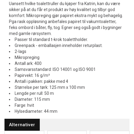
Uansett hvilke toalettruller du kjøper fra Katrin, kan du være
sikker på at du får et produkt av høy kvalitet og tilbyr god
komfort. Mikropreging gjør papiret ekstra mykt og behagelig.
Pga rask oppløsning anbefales papiret til vakumtoaletter,
feks ombord i båter, fly, tog. Egner seg også godt i bygninger
med gamle rørsystem.
Passer til standard t-krok toalettholder.
Greenpack - emballasjen inneholder returplast.
2-lags
Mikropreging
Antall ark: 400
Samsvarsstandard: ISO 14001 og ISO 9001
Papirvekt: 16 g/m²
Antall i pakken: pakke med 4
Størrelse per tørk: 125 mm x 100 mm
Lengde per rull: 50 m
Diameter: 115 mm
Farge: hvit
Hylsediameter: 44 mm
Alternativer