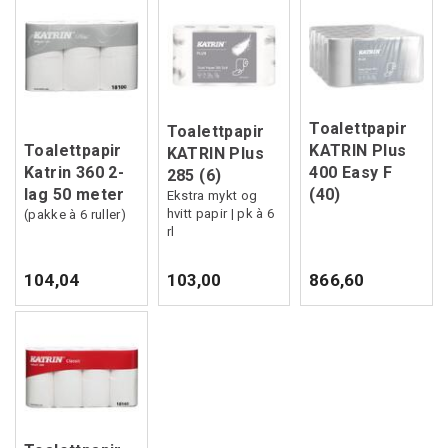
Toalettpapir
Toalettpapir
Toalettpapir
KATRIN Plus
KATRIN Plus
Katrin 360 2-
400 Easy F
285 (6)
lag 50 meter
(40)
Ekstra mykt og
hvitt papir | pk à 6
(pakke à 6 ruller)
rl
104,04
103,00
866,60