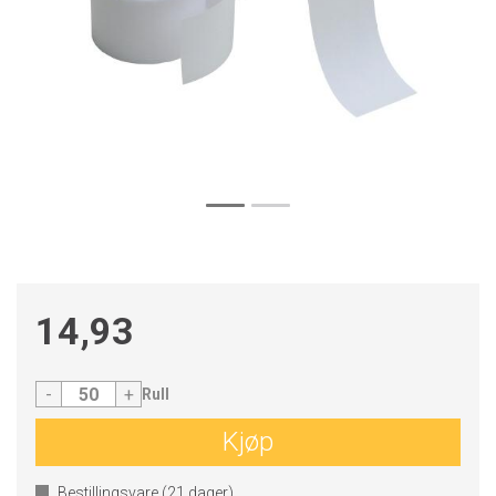
14,93
-
+
Rull
Kjøp
Bestillingsvare (
21
dager)