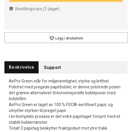
Bestillingsvare (
5
dager)
Legg i ønskeliste
Beskrivelse
Support
AirPro Green står for miljøvennlighet, styrke og letthet.
Polstret med pregede papirbobler, er denne polstrede posen
det grønne alternativet til konvensjonelle bobleposer med
boblefilm.
AirPro Green er laget av 100 % FSC®-sertifisert papir, og
utnytter styrken til preget papir.
I en kompleks prosess er det indre papirlaget forsynt med et
stabilt boblemønster.
Totalt 3 papirlag beskytter fraktgodset mot ytre trykk.