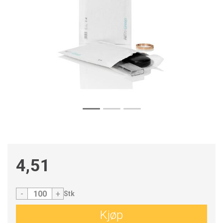
4,51
-
+
Stk
Kjøp