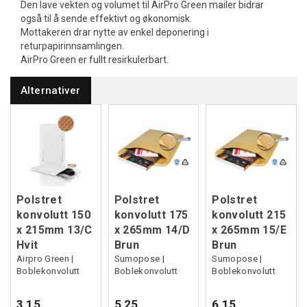
Den lave vekten og volumet til AirPro Green mailer bidrar
også til å sende effektivt og økonomisk.
Mottakeren drar nytte av enkel deponering i
returpapirinnsamlingen.
AirPro Green er fullt resirkulerbart.
Alternativer
Polstret
Polstret
Polstret
konvolutt 150
konvolutt 175
konvolutt 215
x 215mm 13/C
x 265mm 14/D
x 265mm 15/E
Hvit
Brun
Brun
Airpro Green |
Sumopose |
Sumopose |
Boblekonvolutt
Boblekonvolutt
Boblekonvolutt
3,15
5,25
6,15