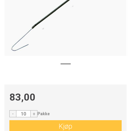
83,00
-
+
Pakke
Kjøp