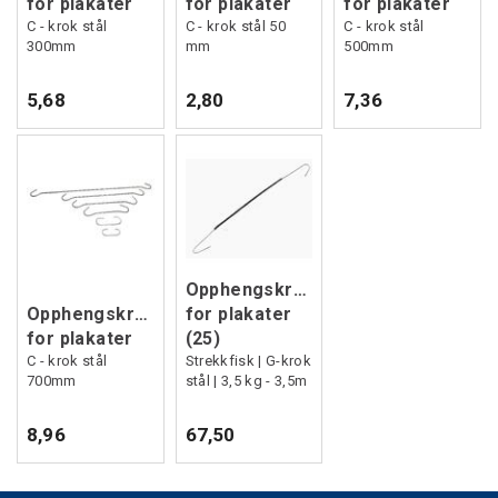
for plakater
for plakater
for plakater
C - krok stål
C - krok stål 50
C - krok stål
300mm
mm
500mm
5,68
2,80
7,36
Opphengskrok
Opphengskrok
for plakater
for plakater
(25)
C - krok stål
Strekkfisk | G-krok
700mm
stål | 3,5 kg - 3,5m
8,96
67,50