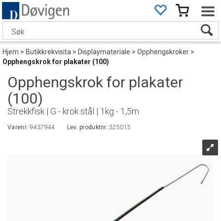
Hjem
>
Butikkrekvisita
>
Displaymateriale
>
Opphengskroker
>
Opphengskrok for plakater (100)
Opphengskrok for plakater
(100)
Strekkfisk | G - krok stål | 1kg - 1,5m
Varenr:
9437944
Lev. produktnr.:
325015