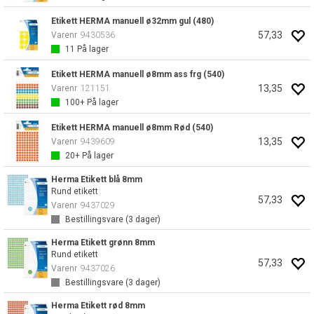
Etikett HERMA manuell ø32mm gul (480)
57,33
Varenr
9430536
11
På lager
Etikett HERMA manuell ø8mm ass frg (540)
13,35
Varenr
121151
100+
På lager
Etikett HERMA manuell ø8mm Rød (540)
13,35
Varenr
9439609
20+
På lager
Herma Etikett blå 8mm
Rund etikett
57,33
Varenr
9437029
Bestillingsvare (
3
dager)
Herma Etikett grønn 8mm
Rund etikett
57,33
Varenr
9437026
Bestillingsvare (
3
dager)
Herma Etikett rød 8mm