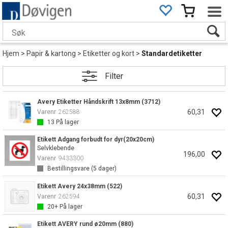
Hjem
>
Papir & kartong
>
Etiketter og kort
>
Standardetiketter
Filter
Avery Etiketter Håndskrift 13x8mm (3712)
60,31
Varenr
262588
13
På lager
Etikett Adgang forbudt for dyr(20x20cm)
Selvklebende
196,00
Varenr
9433300
Bestillingsvare (
5
dager)
Etikett Avery 24x38mm (522)
60,31
Varenr
262594
20+
På lager
Etikett AVERY rund ø20mm (880)