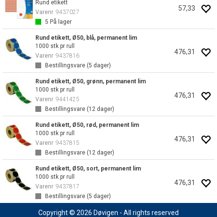
Rund etikett
57,33
Varenr
9437027
5
På lager
Rund etikett, Ø50, blå, permanent lim
1000 stk pr rull
476,31
Varenr
9437816
Bestillingsvare (
5
dager)
Rund etikett, Ø50, grønn, permanent lim
1000 stk pr rull
476,31
Varenr
9441425
Bestillingsvare (
12
dager)
Rund etikett, Ø50, rød, permanent lim
1000 stk pr rull
476,31
Varenr
9437815
Bestillingsvare (
12
dager)
Rund etikett, Ø50, sort, permanent lim
1000 stk pr rull
476,31
Varenr
9437817
Bestillingsvare (
5
dager)
Copyright © 2026 Døvigen - All rights reserved