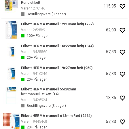
Rund etikett
115,95
Varenr
270146
Bestillingsvare (
0
dager)
Etikett HERMA manuell 12x18mm hvit(1792)
62,00
Varenr
262589
100+
På lager
Etikett HERMA manuell 16x22mm hvit(1344)
57,33
Varenr
9435560
20+
På lager
Etikett HERMA manuell 19x27mm hvit (960)
57,33
Varenr
9410246
20+
På lager
Etikett HERMA manuell 55x82mm
hvit manuell etikett (14)
13,35
Varenr
9426924
Bestillingsvare (
3
dager)
Etikett HERMA manuell ø13mm Rød (2464)
57,33
Varenr
9445468
20+
På lager