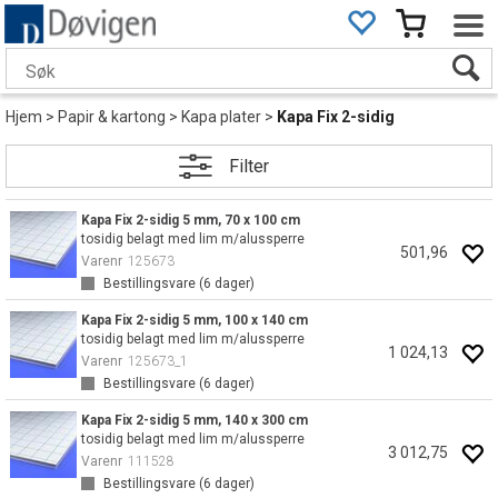
Hjem
>
Papir & kartong
>
Kapa plater
>
Kapa Fix 2-sidig
Filter
Kapa Fix 2-sidig 5 mm, 70 x 100 cm
tosidig belagt med lim m/alussperre
501,96
Varenr
125673
Bestillingsvare (
6
dager)
Kapa Fix 2-sidig 5 mm, 100 x 140 cm
tosidig belagt med lim m/alussperre
1 024,13
Varenr
125673_1
Bestillingsvare (
6
dager)
Kapa Fix 2-sidig 5 mm, 140 x 300 cm
tosidig belagt med lim m/alussperre
3 012,75
Varenr
111528
Bestillingsvare (
6
dager)