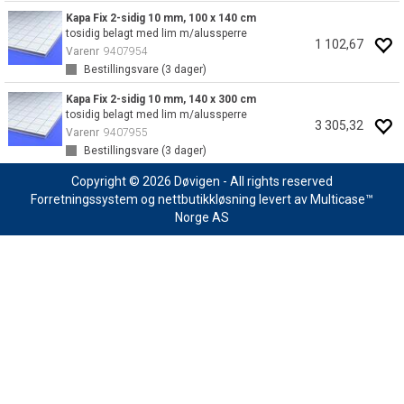
Kapa Fix 2-sidig 10 mm, 100 x 140 cm
tosidig belagt med lim m/alussperre
1 102,67
Varenr
9407954
Bestillingsvare (
3
dager)
Kapa Fix 2-sidig 10 mm, 140 x 300 cm
tosidig belagt med lim m/alussperre
3 305,32
Varenr
9407955
Bestillingsvare (
3
dager)
Copyright © 2026 Døvigen - All rights reserved
Forretningssystem
og
nettbutikkløsning
levert av
Multicase™
Norge AS