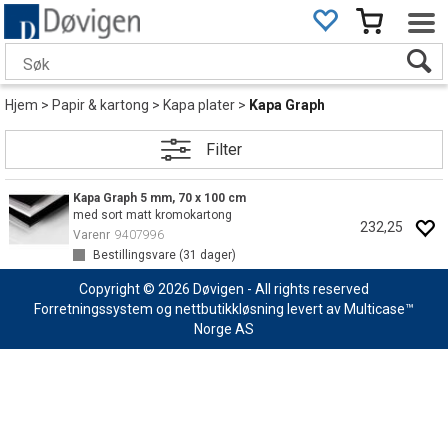
Hjem
>
Papir & kartong
>
Kapa plater
>
Kapa Graph
Filter
Kapa Graph 5 mm, 70 x 100 cm
med sort matt kromokartong
232,25
Varenr
9407996
Bestillingsvare (
31
dager)
Copyright © 2026 Døvigen - All rights reserved
Forretningssystem
og
nettbutikkløsning
levert av
Multicase™
Norge AS