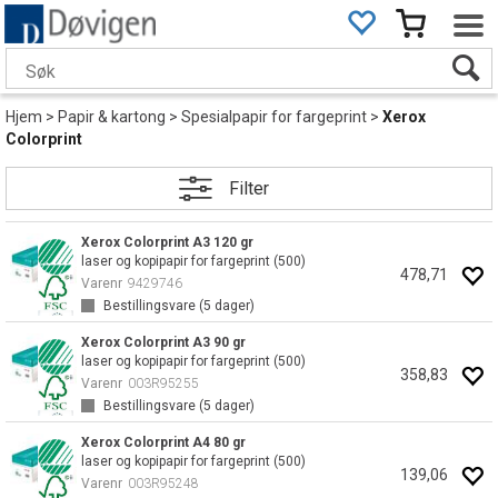
Hjem
>
Papir & kartong
>
Spesialpapir for fargeprint
>
Xerox
Colorprint
Filter
Xerox Colorprint A3 120 gr
laser og kopipapir for fargeprint (500)
478,71
Varenr
9429746
Bestillingsvare (
5
dager)
Xerox Colorprint A3 90 gr
laser og kopipapir for fargeprint (500)
358,83
Varenr
003R95255
Bestillingsvare (
5
dager)
Xerox Colorprint A4 80 gr
laser og kopipapir for fargeprint (500)
139,06
Varenr
003R95248