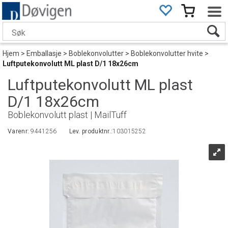
Hjem
>
Emballasje
>
Boblekonvolutter
>
Boblekonvolutter hvite
>
Luftputekonvolutt ML plast D/1 18x26cm
Luftputekonvolutt ML plast
D/1 18x26cm
Boblekonvolutt plast | MailTuff
Varenr:
9441256
Lev. produktnr.:
103015252