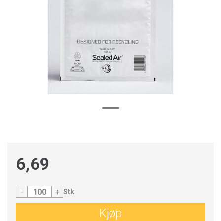
6,69
-
+
Stk
Kjøp