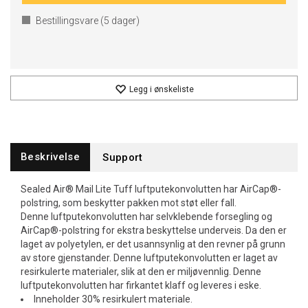
Bestillingsvare (
5
dager)
Legg i ønskeliste
Beskrivelse
Support
Sealed Air® Mail Lite Tuff luftputekonvolutten har AirCap®-
polstring, som beskytter pakken mot støt eller fall.
Denne luftputekonvolutten har selvklebende forsegling og
AirCap®-polstring for ekstra beskyttelse underveis. Da den er
laget av polyetylen, er det usannsynlig at den revner på grunn
av store gjenstander. Denne luftputekonvolutten er laget av
resirkulerte materialer, slik at den er miljøvennlig. Denne
luftputekonvolutten har firkantet klaff og leveres i eske.
Inneholder 30% resirkulert materiale.