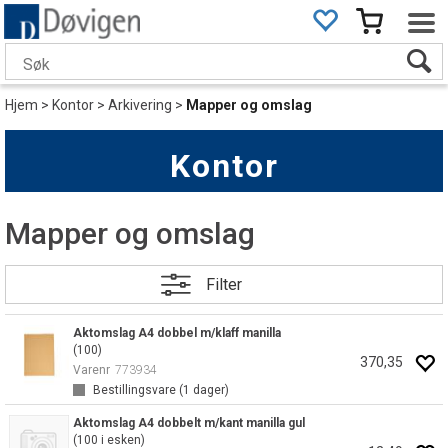
Hjem
>
Kontor
>
Arkivering
>
Mapper og omslag
Kontor
Mapper og omslag
Filter
Aktomslag A4 dobbel m/klaff manilla
(100)
370,35
Varenr
773934
Bestillingsvare (
1
dager)
Aktomslag A4 dobbelt m/kant manilla gul
(100 i esken)