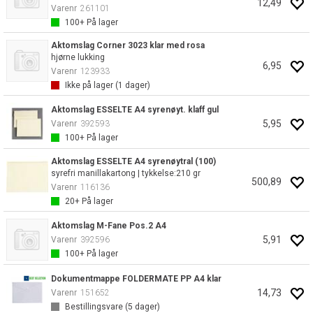
12,49
Varenr
261101
100+
På lager
Aktomslag Corner 3023 klar med rosa
hjørne lukking
6,95
Varenr
123933
Ikke på lager (
1
dager)
Aktomslag ESSELTE A4 syrenøyt. klaff gul
5,95
Varenr
392593
100+
På lager
Aktomslag ESSELTE A4 syrenøytral (100)
syrefri manillakartong | tykkelse:210 gr
500,89
Varenr
116136
20+
På lager
Aktomslag M-Fane Pos.2 A4
5,91
Varenr
392596
100+
På lager
Dokumentmappe FOLDERMATE PP A4 klar
14,73
Varenr
151652
Bestillingsvare (
5
dager)