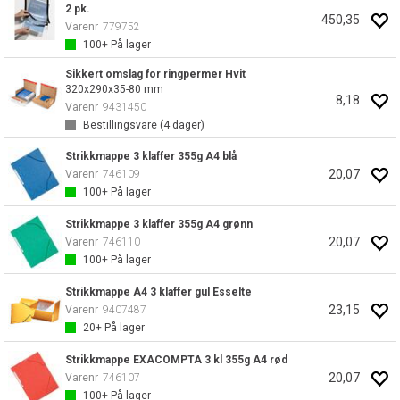
2 pk.
450,35
Varenr
779752
100+
På lager
Sikkert omslag for ringpermer Hvit
320x290x35-80 mm
8,18
Varenr
9431450
Bestillingsvare (
4
dager)
Strikkmappe 3 klaffer 355g A4 blå
20,07
Varenr
746109
100+
På lager
Strikkmappe 3 klaffer 355g A4 grønn
20,07
Varenr
746110
100+
På lager
Strikkmappe A4 3 klaffer gul Esselte
23,15
Varenr
9407487
20+
På lager
Strikkmappe EXACOMPTA 3 kl 355g A4 rød
20,07
Varenr
746107
100+
På lager