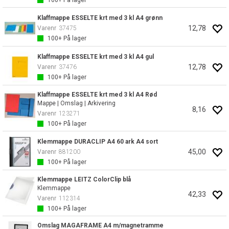
100+
På lager
Klaffmappe ESSELTE krt med 3 kl A4 grønn
12,78
Varenr
37475
100+
På lager
Klaffmappe ESSELTE krt med 3 kl A4 gul
12,78
Varenr
37476
100+
På lager
Klaffmappe ESSELTE krt med 3 kl A4 Rød
Mappe | Omslag | Arkivering
8,16
Varenr
123271
100+
På lager
Klemmappe DURACLIP A4 60 ark A4 sort
45,00
Varenr
881200
100+
På lager
Klemmappe LEITZ ColorClip blå
Klemmappe
42,33
Varenr
112314
100+
På lager
Omslag MAGAFRAME A4 m/magnetramme