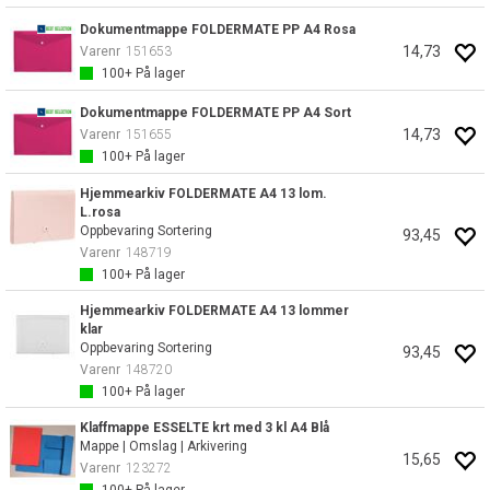
Dokumentmappe FOLDERMATE PP A4 Rosa
14,73
Varenr
151653
100+
På lager
Dokumentmappe FOLDERMATE PP A4 Sort
14,73
Varenr
151655
100+
På lager
Hjemmearkiv FOLDERMATE A4 13 lom.
L.rosa
Oppbevaring Sortering
93,45
Varenr
148719
100+
På lager
Hjemmearkiv FOLDERMATE A4 13 lommer
klar
Oppbevaring Sortering
93,45
Varenr
148720
100+
På lager
Klaffmappe ESSELTE krt med 3 kl A4 Blå
Mappe | Omslag | Arkivering
15,65
Varenr
123272