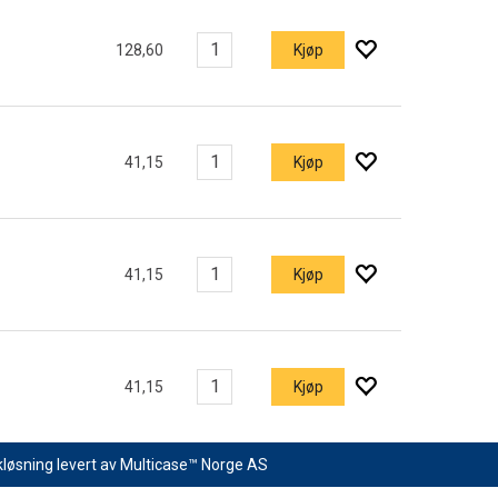
128,60
Kjøp
41,15
Kjøp
41,15
Kjøp
41,15
Kjøp
kløsning
levert av
Multicase™ Norge AS