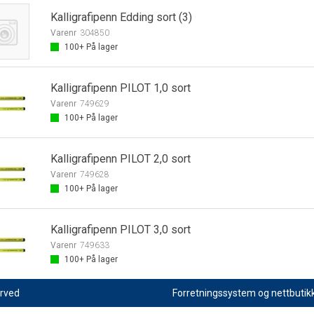
Kalligrafipenn Edding sort (3)
Varenr
304850
100+
På lager
Kalligrafipenn PILOT 1,0 sort
Varenr
749629
100+
På lager
Kalligrafipenn PILOT 2,0 sort
Varenr
749628
100+
På lager
Kalligrafipenn PILOT 3,0 sort
Varenr
749633
100+
På lager
erved
Forretningssystem
og
nettbutik