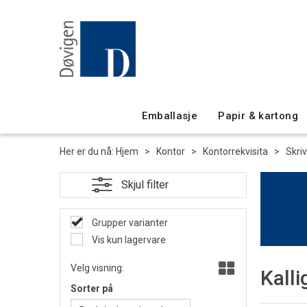
Emballasje
Papir & kartong
Her er du nå:
Hjem
>
Kontor
>
Kontorrekvisita
>
Skri
Grupper varianter
Vis kun lagervare
Velg visning:
Kalli
Sorter på