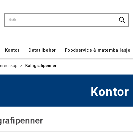
Kontor
Datatilbehør
Foodservice & matemballasje
veredskap
>
Kalligrafipenner
Kontor
grafipenner