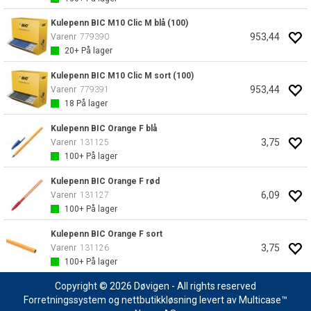
Kulepenn BIC M10 Clic M blå (100)
953,44
Varenr
779390
20+
På lager
Kulepenn BIC M10 Clic M sort (100)
953,44
Varenr
779391
18
På lager
Kulepenn BIC Orange F blå
3,75
Varenr
131125
100+
På lager
Kulepenn BIC Orange F rød
6,09
Varenr
131127
100+
På lager
Kulepenn BIC Orange F sort
3,75
Varenr
131126
100+
På lager
Copyright © 2026 Døvigen - All rights reserved
Forretningssystem
og
nettbutikkløsning
levert av
Multicase™