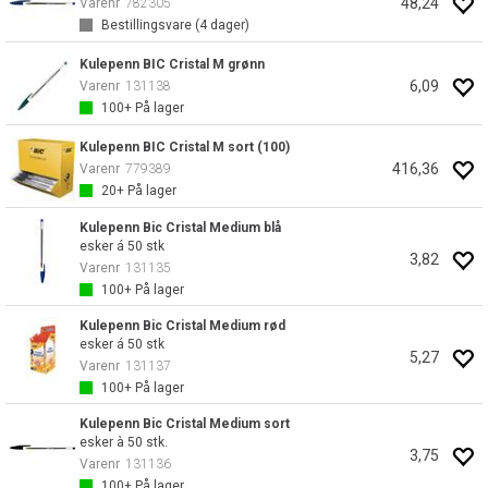
48,24
Varenr
782305
Bestillingsvare (
4
dager)
Kulepenn BIC Cristal M grønn
6,09
Varenr
131138
100+
På lager
Kulepenn BIC Cristal M sort (100)
416,36
Varenr
779389
20+
På lager
Kulepenn Bic Cristal Medium blå
esker á 50 stk
3,82
Varenr
131135
100+
På lager
Kulepenn Bic Cristal Medium rød
esker á 50 stk
5,27
Varenr
131137
100+
På lager
Kulepenn Bic Cristal Medium sort
esker à 50 stk.
3,75
Varenr
131136
100+
På lager