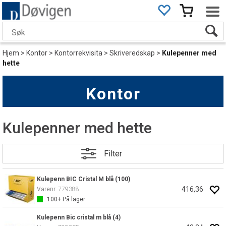
Hjem
>
Kontor
>
Kontorrekvisita
>
Skriveredskap
>
Kulepenner med
hette
Kontor
Kulepenner med hette
Filter
Kulepenn BIC Cristal M blå (100)
416,36
Varenr
779388
100+
På lager
Kulepenn Bic cristal m blå (4)