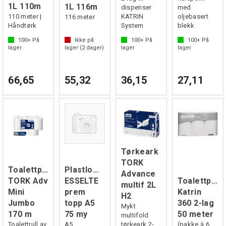
1L 110m
1L 116m
dispenser
med
110 meter |
KATRIN
oljebasert
116 meter
Håndtørk
System
blekk
100+
På
Ikke på
100+
På
100+
På
lager
lager (
2
dager)
lager
lager
66,65
55,32
36,15
27,11
Tørkeark
TORK
Toalettpapir
Plastlomme
Advance
TORK Adv
ESSELTE
Toalettpapi
multif 2L
Mini
prem
Katrin
H2
Jumbo
topp A5
360 2-lag
Mykt
170 m
75 my
50 meter
multifold
Toalettrull av
A5
tørkeark 2-
(pakke à 6