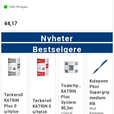
100+
På lager
44,17
Nyheter
Bestselgere
Kulepenn
Toalettpapir
Pilot
KATRIN
Supergrip
Tørkerull
Plus
medium
KATRIN
Tørkerull
System
blå
Plus S
KATRIN S
85,5m
Pilot
u/hylse
u/hylse
2-lag til
kulepenn