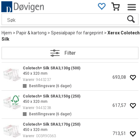
Hjem
>
Papir & kartong
>
Spesialpapir for fargeprint
>
Xerox Colotech
Silk
Filter
Colotech+ Silk SRA3,130g (500)
450 x 320 mm
693,08
Varenr
9443237
Bestillingsvare (
6
dager)
Colotech+ Silk SRA3,150g (250)
450 x 320 mm
617,57
Varenr
9443238
Bestillingsvare (
6
dager)
Colotech+ Silk SRA3,170g (250)
450 x 320 mm
713,51
Varenr
003R90363