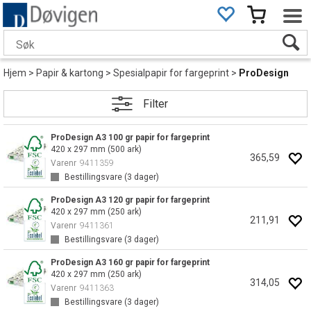
Hjem
>
Papir & kartong
>
Spesialpapir for fargeprint
>
ProDesign
Filter
ProDesign A3 100 gr papir for fargeprint
420 x 297 mm (500 ark)
365,59
Varenr
9411359
Bestillingsvare (
3
dager)
ProDesign A3 120 gr papir for fargeprint
420 x 297 mm (250 ark)
211,91
Varenr
9411361
Bestillingsvare (
3
dager)
ProDesign A3 160 gr papir for fargeprint
420 x 297 mm (250 ark)
314,05
Varenr
9411363
Bestillingsvare (
3
dager)